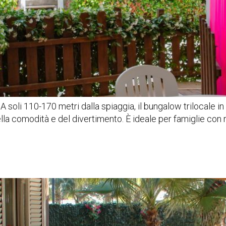
A soli 110-170 metri dalla spiaggia, il bungalow trilocale in
lla comodità e del divertimento. È ideale per famiglie con r