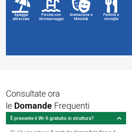
mondo
Nostri
di
Spiaggia
Piscina con
Animazione e
Pentole e
servizi
attrezzata
idromassaggio
Miniclub
stoviglie
Servizi
per
Gratuiti
il
tuo
relax
Consultate ora
le
Domande
Frequenti
È presente il Wi-fi gratuito in struttura?