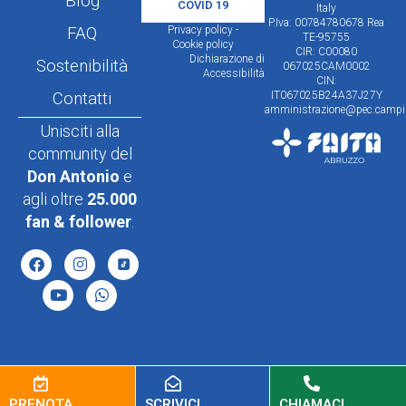
Blog
COVID 19
Italy
P.Iva: 00784780678 Rea
FAQ
Privacy policy -
TE-95755
Cookie policy
CIR: C00080
Dichiarazione di
Sostenibilità
067025CAM0002
Accessibilità
CIN:
Contatti
IT067025B24A37J27Y
amministrazione@pec.campin
Unisciti alla
community del
Don Antonio
e
agli oltre
25.000
fan & follower
.
PRENOTA
SCRIVICI
CHIAMACI