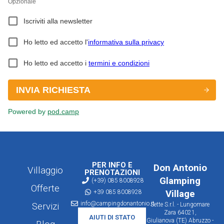
PER INFO E
Don Antonio
Villaggio
PRENOTAZIONI
Glamping
(+39) 085 8008928
Offerte
+39 085 8008928
Village
info@campingdonantonio.it
Servizi
Sette S.r.l. - Lungomare
Zara 64021,
AIUTI DI STATO
Giulianova (TE) Abruzzo -