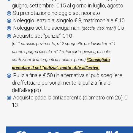
giugno, settembre. € 15 al giorno in luglio, agosto
Su prenotazione noleggio set neonato
Noleggio lenzuola: singolo € 8, matrimoniale € 10
Noleggio set tre asciugamani
€ 5
(doccia, viso, mani)
Acquisto set “pulizia” € 10
(n° 1 straccio pavimento, n° 2 spugnette per lavandini, n° 1
panno spugna piccolo, n° 2 rotoli carta igienica, piccole
confezioni di detergenti per piatti e panni)
*Consigliato
prenotare il set “pulizia”, molto utile all’arrivo.
Pulizia finale € 50 (in alternativa si può scegliere
di effettuare personalmente la pulizia finale
dell’alloggio)
Acquisto padella antiaderente (diametro cm 26) €
13
Un
I