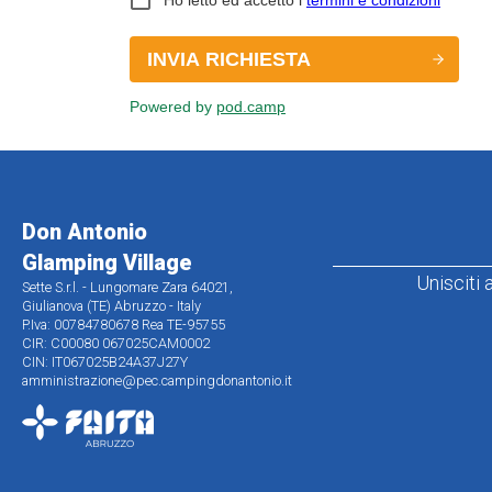
Don Antonio
Glamping Village
Unisciti
Sette S.r.l. - Lungomare Zara 64021,
Giulianova (TE) Abruzzo - Italy
P.Iva: 00784780678 Rea TE-95755
CIR: C00080 067025CAM0002
CIN:
IT067025B24A37J27Y
amministrazione@pec.campingdonantonio.it