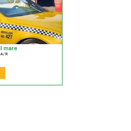
il mare
 A/R