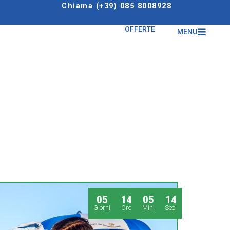
Chiama (+39) 085 8008928
OFFERTE
MENU
0
5
1
4
0
5
1
4
Giorni
Ore
Min.
Sec.