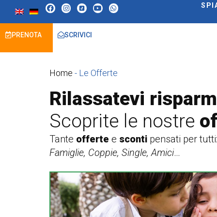
SPI
PRENOTA
SCRIVICI
Home
-
Le Offerte
Rilassatevi rispar
Scoprite le nostre
of
Tante
offerte
e
sconti
pensati per tutti
Famiglie, Coppie, Single, Amici
…