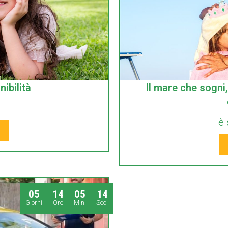
ibilità
Il mare che sogni, 
è 
0
5
1
4
0
5
1
4
Giorni
Ore
Min.
Sec.