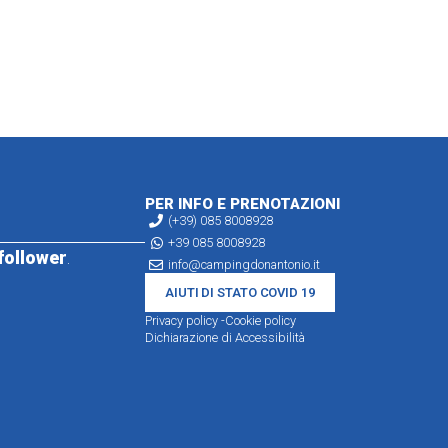
PER INFO E PRENOTAZIONI
(+39) 085 8008928
+39 085 8008928
follower
.
info@campingdonantonio.it
AIUTI DI STATO COVID 19
Privacy policy -
Cookie policy
Dichiarazione di Accessibilità