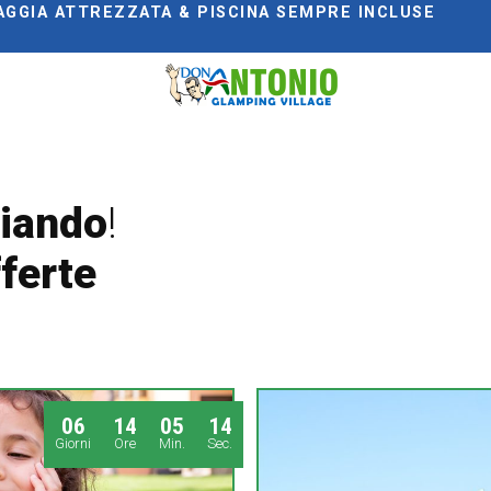
AGGIA ATTREZZATA & PISCINA SEMPRE INCLUSE
miando
!
ferte
:
0
6
1
4
0
5
1
4
Giorni
Ore
Min.
Sec.