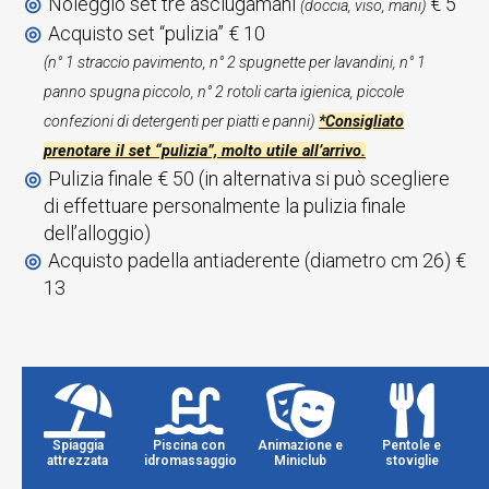
Noleggio set tre asciugamani
€ 5
(doccia, viso, mani)
Acquisto set “pulizia” € 10
(n° 1 straccio pavimento, n° 2 spugnette per lavandini, n° 1
panno spugna piccolo, n° 2 rotoli carta igienica, piccole
confezioni di detergenti per piatti e panni)
*Consigliato
prenotare il set “pulizia”, molto utile all’arrivo.
Pulizia finale € 50 (in alternativa si può scegliere
di effettuare personalmente la pulizia finale
dell’alloggio)
Acquisto padella antiaderente (diametro cm 26) €
13
Un
I
mondo
Nostri
di
Spiaggia
Piscina con
Animazione e
Pentole e
servizi
attrezzata
idromassaggio
Miniclub
stoviglie
Servizi