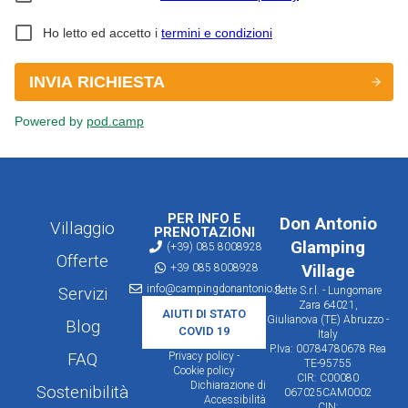
PER INFO E
Don Antonio
Villaggio
PRENOTAZIONI
Glamping
(+39) 085 8008928
Offerte
+39 085 8008928
Village
info@campingdonantonio.it
Servizi
Sette S.r.l. - Lungomare
Zara 64021,
AIUTI DI STATO
Giulianova (TE) Abruzzo -
Blog
COVID 19
Italy
P.Iva: 00784780678 Rea
FAQ
Privacy policy -
TE-95755
Cookie policy
CIR: C00080
Dichiarazione di
Sostenibilità
067025CAM0002
Accessibilità
CIN: