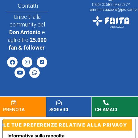
Contatti
IT067025B24A37J27Y
amministrazione@pec.campin
Unisciti alla
community del
Don Antonio
e
agli oltre
25.000
fan & follower
.
PRENOTA
SCRIVICI
CHIAMACI
LE TUE PREFERENZE RELATIVE ALLA PRIVACY
Informativa sulla raccolta