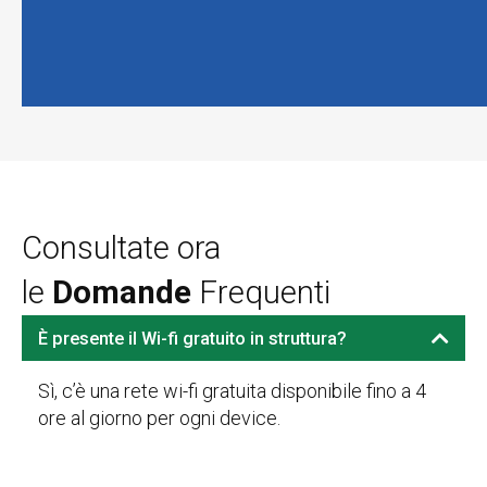
per
Gratuiti
il
tuo
relax
Consultate ora
le
Domande
Frequenti
È presente il Wi-fi gratuito in struttura?
Sì, c’è una rete wi-fi gratuita disponibile fino a 4
ore al giorno per ogni device.