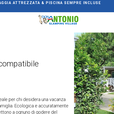
AGGIA ATTREZZATA & PISCINA SEMPRE INCLUSE
compatibile
deale per chi desidera una vacanza
 famiglia. Ecologica e accuratamente
ettono a ognuno di godere del