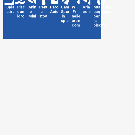
Spiaggia
Piscina
Animazione
Pentole
Parcheggio
Campi
Wi-
Aria
Mutandina
attrezzata
con
e
e
Auto
Sportivi
Fi
condizionata
acquatica
idromassaggio
Miniclub
stoviglie
in
nelle
per
spiaggia
aree
la
comuni
piscina