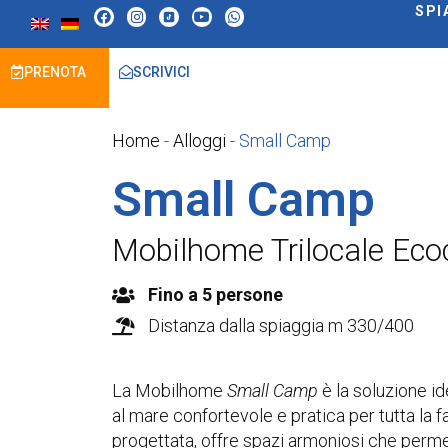
SPI
PRENOTA
SCRIVICI
Home
-
Alloggi
-
Small Camp
Small Camp
Mobilhome Trilocale Eco
Fino a 5 persone
Distanza dalla spiaggia m 330/400
La Mobilhome
Small Camp
è la soluzione i
al mare confortevole e pratica per tutta la
progettata, offre spazi armoniosi che perm