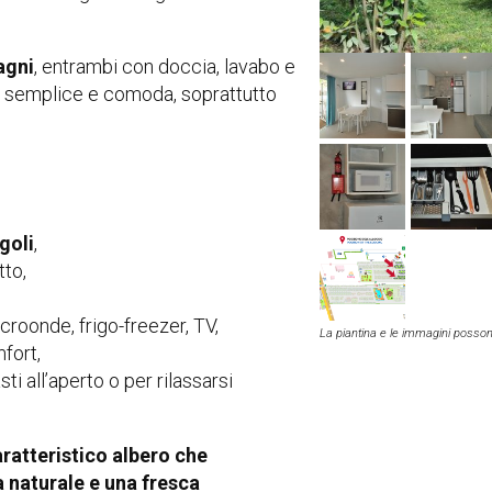
agni
, entrambi con doccia, lavabo e
ù semplice e comoda, soprattutto
ngoli
,
tto,
icroonde, frigo-freezer, TV,
La piantina e le immagini possono
fort,
sti all’aperto o per rilassarsi
atteristico albero che
 naturale e una fresca