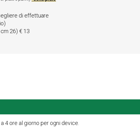
cegliere di effettuare
io)
 cm 26) € 13
o a 4 ore al giorno per ogni device.