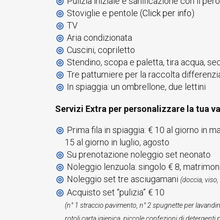
Pulizia iniziale e sanificazione con il pe
Stoviglie e pentole (
Click per info
)
TV
Aria condizionata
Cuscini, copriletto
Stendino, scopa e paletta, tira acqua, se
Tre pattumiere per la raccolta differenziat
In spiaggia: un ombrellone, due lettini
Servizi Extra per personalizzare la tua v
Prima fila in spiaggia: € 10 al giorno in 
15 al giorno in luglio, agosto
Su prenotazione noleggio set neonato
Noleggio lenzuola: singolo € 8, matrimon
Noleggio set tre asciugamani
(doccia, viso
Acquisto set “pulizia” € 10
(n° 1 straccio pavimento, n° 2 spugnette per lavandin
rotoli carta igienica, piccole confezioni di detergenti 