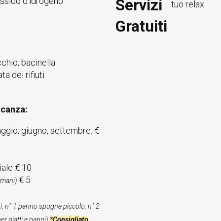
rossido d’idrogeno
Servizi
tuo relax
Gratuiti
cchio, bacinella
a dei rifiuti
acanza:
maggio, giugno, settembre. €
iale € 10
€ 5
, mani)
i, n° 1 panno spugna piccolo, n° 2
per piatti e panni)
*Consigliato