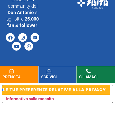
community del
Don Antonio
e
agli oltre
25.000
fan & follower
.
PRENOTA
SCRIVICI
CHIAMACI
LE TUE PREFERENZE RELATIVE ALLA PRIVACY
Informativa sulla raccolta