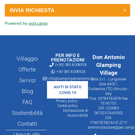
PER INFO E
Don Antonio
Villaggio
PRENOTAZIONI
Glamping
(+39) 085 8008928
Offerte
+39 085 8008928
Village
info@campingdonantonio.it
Servizi
Sette S.r.l. - Lungomare
Zara 64021,
AIUTI DI STATO
Giulianova (TE) Abruzzo -
Blog
COVID 19
Italy
P.Iva: 00784780678 Rea
FAQ
Privacy policy -
TE-95755
Cookie policy
CIR: C00080
Dichiarazione di
Sostenibilità
067025CAM0002
Accessibilità
CIN:
Contatti
IT067025B24A37J27Y
amministrazione@pec.campin
Unisciti alla