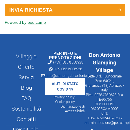
PER INFO E
Don Antonio
Villaggio
PRENOTAZIONI
Glamping
(+39) 085 8008928
Offerte
+39 085 8008928
Village
info@campingdonantonio.it
Servizi
Sette S.r.l. - Lungomare
Zara 64021,
AIUTI DI STATO
Giulianova (TE) Abruzzo -
Blog
COVID 19
Italy
P.Iva: 00784780678 Rea
FAQ
Privacy policy -
TE-95755
Cookie policy
CIR: C00080
Dichiarazione di
Sostenibilità
067025CAM0002
Accessibilità
CIN:
Contatti
IT067025B24A37J27Y
amministrazione@pec.campin
Unisciti alla