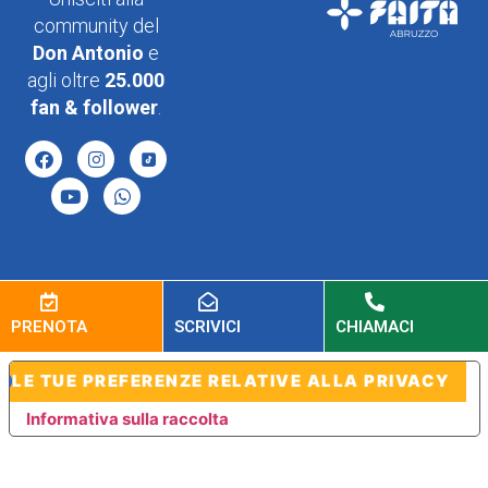
community del
Don Antonio
e
agli oltre
25.000
fan & follower
.
PRENOTA
SCRIVICI
CHIAMACI
LE TUE PREFERENZE RELATIVE ALLA PRIVACY
Informativa sulla raccolta