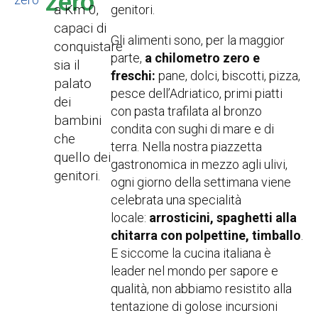
zero
a Km 0,
genitori.
capaci di
Gli alimenti sono, per la maggior
conquistare
parte,
a chilometro zero e
sia il
freschi:
pane, dolci, biscotti, pizza,
palato
pesce dell’Adriatico, primi piatti
dei
con pasta trafilata al bronzo
bambini
condita con sughi di mare e di
che
terra. Nella nostra piazzetta
quello dei
gastronomica in mezzo agli ulivi,
genitori.
ogni giorno della settimana viene
celebrata una specialità
locale:
arrosticini, spaghetti alla
chitarra con polpettine, timballo
.
E siccome la cucina italiana è
leader nel mondo per sapore e
qualità, non abbiamo resistito alla
tentazione di golose incursioni