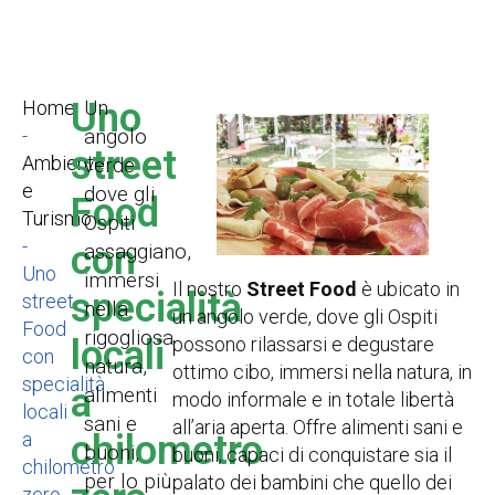
Uno
Home
Un
-
angolo
street
Ambiente
verde
e
dove gli
Food
Turismo
Ospiti
-
con
assaggiano,
Uno
immersi
Il nostro
Street Food
è ubicato in
specialità
street
nella
un angolo verde, dove gli Ospiti
Food
rigogliosa
locali
possono rilassarsi e degustare
con
natura,
ottimo cibo, immersi nella natura, in
specialità
a
alimenti
modo informale e in totale libertà
locali
sani e
all’aria aperta. Offre alimenti sani e
chilometro
a
buoni,
buoni, capaci di conquistare sia il
chilometro
per lo più
palato dei bambini che quello dei
zero