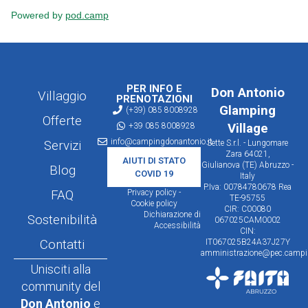
PER INFO E
Don Antonio
Villaggio
PRENOTAZIONI
Glamping
(+39) 085 8008928
Offerte
+39 085 8008928
Village
info@campingdonantonio.it
Servizi
Sette S.r.l. - Lungomare
Zara 64021,
AIUTI DI STATO
Giulianova (TE) Abruzzo -
Blog
COVID 19
Italy
P.Iva: 00784780678 Rea
FAQ
Privacy policy -
TE-95755
Cookie policy
CIR: C00080
Dichiarazione di
Sostenibilità
067025CAM0002
Accessibilità
CIN:
Contatti
IT067025B24A37J27Y
amministrazione@pec.campin
Unisciti alla
community del
Don Antonio
e