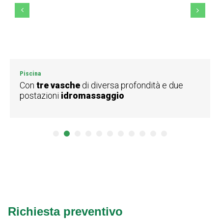
Piscina
Con
tre vasche
di diversa profondità e due
postazioni
idromassaggio
1
2
3
4
5
6
7
8
9
10
11