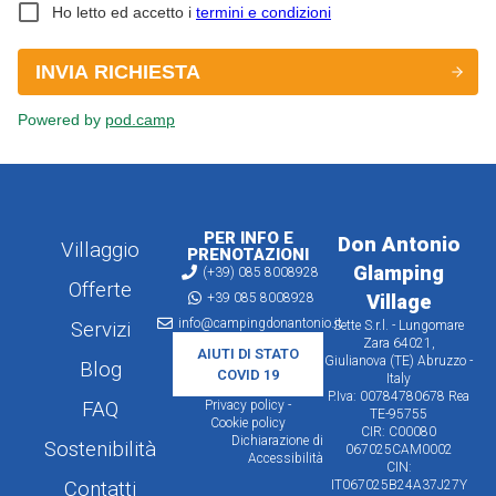
PER INFO E
Don Antonio
Villaggio
PRENOTAZIONI
Glamping
(+39) 085 8008928
Offerte
+39 085 8008928
Village
info@campingdonantonio.it
Servizi
Sette S.r.l. - Lungomare
Zara 64021,
AIUTI DI STATO
Giulianova (TE) Abruzzo -
Blog
COVID 19
Italy
P.Iva: 00784780678 Rea
FAQ
Privacy policy -
TE-95755
Cookie policy
CIR: C00080
Dichiarazione di
Sostenibilità
067025CAM0002
Accessibilità
CIN:
Contatti
IT067025B24A37J27Y