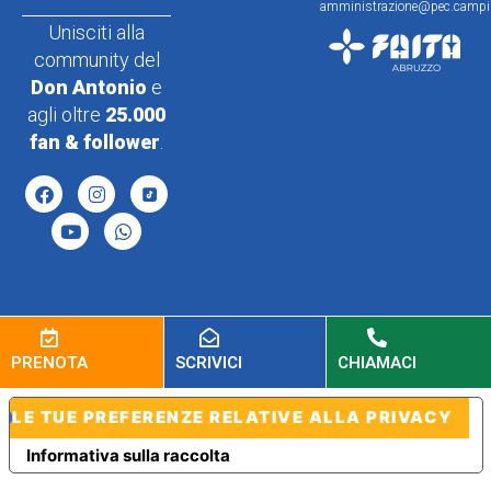
amministrazione@pec.campin
Unisciti alla
community del
Don Antonio
e
agli oltre
25.000
fan & follower
.
PRENOTA
SCRIVICI
CHIAMACI
LE TUE PREFERENZE RELATIVE ALLA PRIVACY
Informativa sulla raccolta