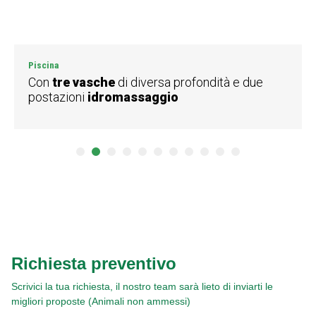
Piscina
Con
tre vasche
di diversa profondità e due
postazioni
idromassaggio
1
2
3
4
5
6
7
8
9
10
11