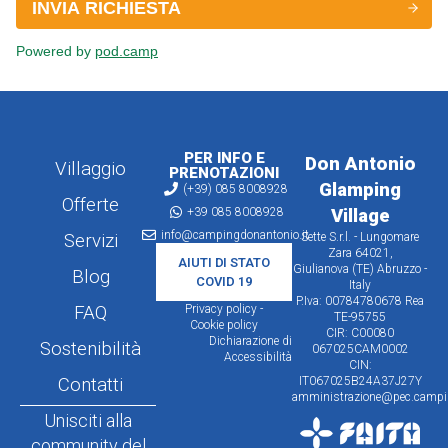
PER INFO E
Don Antonio
Villaggio
PRENOTAZIONI
Glamping
(+39) 085 8008928
Offerte
+39 085 8008928
Village
info@campingdonantonio.it
Servizi
Sette S.r.l. - Lungomare
Zara 64021,
AIUTI DI STATO
Giulianova (TE) Abruzzo -
Blog
COVID 19
Italy
P.Iva: 00784780678 Rea
FAQ
Privacy policy -
TE-95755
Cookie policy
CIR: C00080
Dichiarazione di
Sostenibilità
067025CAM0002
Accessibilità
CIN:
Contatti
IT067025B24A37J27Y
amministrazione@pec.campin
Unisciti alla
community del