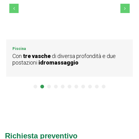
Piscina
Con
tre vasche
di diversa profondità e due
postazioni
idromassaggio
1
2
3
4
5
6
7
8
9
10
11