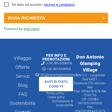
PER INFO E
Don Antonio
Villaggio
PRENOTAZIONI
Glamping
(+39) 085 8008928
Offerte
+39 085 8008928
Village
info@campingdonantonio.it
Servizi
Sette S.r.l. - Lungomare
Zara 64021,
AIUTI DI STATO
Giulianova (TE) Abruzzo -
Blog
COVID 19
Italy
P.Iva: 00784780678 Rea
FAQ
Privacy policy -
TE-95755
Cookie policy
CIR: C00080
Dichiarazione di
Sostenibilità
067025CAM0002
Accessibilità
CIN:
IT067025B24A37J27Y