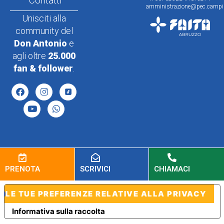
Contatti
amministrazione@pec.campin
Unisciti alla
community del
Don Antonio
e
agli oltre
25.000
fan & follower
.
PRENOTA
SCRIVICI
CHIAMACI
LE TUE PREFERENZE RELATIVE ALLA PRIVACY
Informativa sulla raccolta